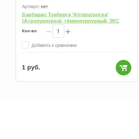
Артикул:
нет
Барбарис Тунберга 'Atropurpurea'
(Атропурпуреа), тёмнопурпурный, ЗКС
−
+
Кол-во:
Добавить к сравнению
1
руб.