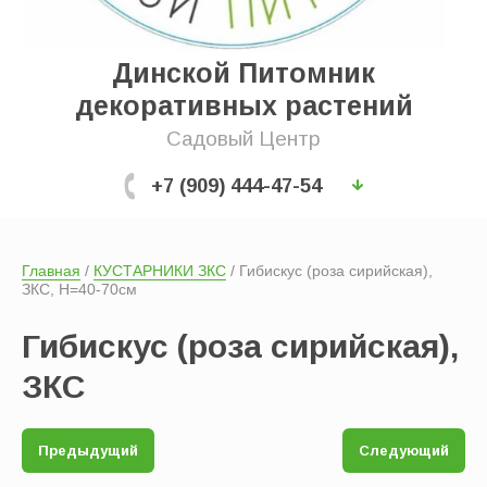
Выберите категорию:
Динской Питомник
декоративных растений
Производитель:
Садовый Центр
+7 (909) 444-47-54
Новинка:
Главная
 / 
КУСТАРНИКИ ЗКС
 / Гибискус (роза сирийская),  
Спецпредложение:
ЗКС, Н=40-70см
Гибискус (роза сирийская),
Результатов на странице:
ЗКС
Предыдущий
Следующий
Показать